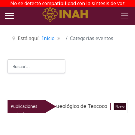
No se detectó compatibilidad con la síntesis de voz
Está aquí:
Inicio
Categorías eventos
Buscar
Type 2 or more characters for r
aliza el patrimonio arqueológico de Texcoco
Publicaciones
Nuevo
0
recientes