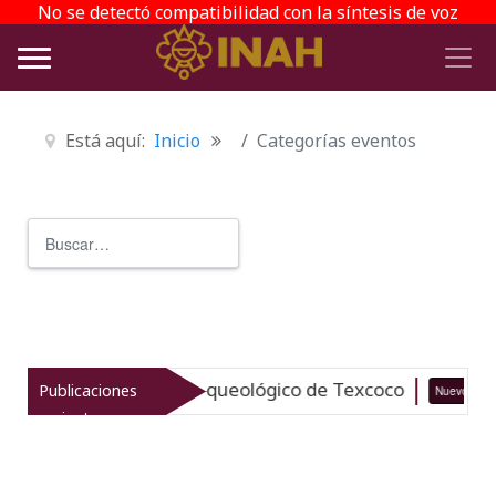
No se detectó compatibilidad con la síntesis de voz
Está aquí:
Inicio
Categorías eventos
Buscar
Type 2 or more characters for r
taliza el patrimonio arqueológico de Texcoco
Publicaciones
Nuevo
recientes