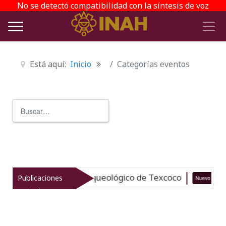
No se detectó compatibilidad con la síntesis de voz
Está aquí:
Inicio
Categorías eventos
Buscar
Type 2 or more characters for r
taliza el patrimonio arqueológico de Texcoco
Publicaciones
Nuevo
recientes