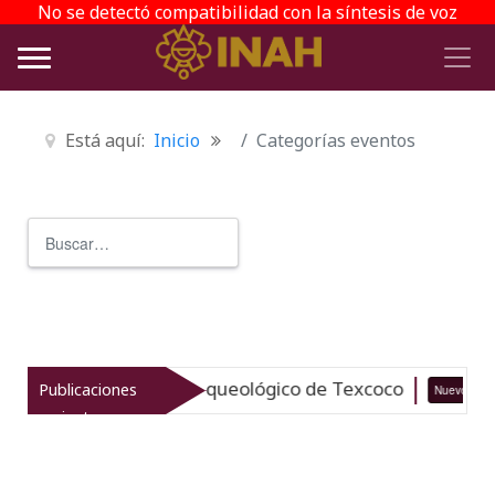
No se detectó compatibilidad con la síntesis de voz
Está aquí:
Inicio
Categorías eventos
Buscar
Type 2 or more characters for r
taliza el patrimonio arqueológico de Texcoco
Publicaciones
Nuevo
recientes