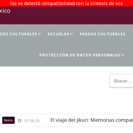
No se detectó compatibilidad con la síntesis de voz
TIOS CULTURALES
ESCUELAS
PASEOS CULTURALES
PROTECCIÓN DE DATOS PERSONALES
Buscar
El viaje del jíkuri: Memorias comparti
evo
07-08-26