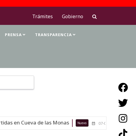
Trámites
Gobierno
PRENSA
TRANSPARENCIA
Type 2 or more characters for results.
das en Cueva de las Monas
Maestra
Nuevo
07-08-26