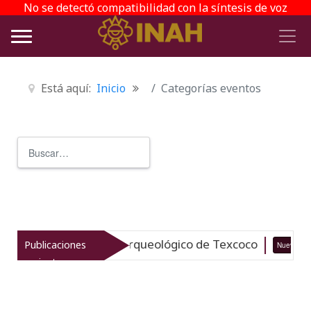
No se detectó compatibilidad con la síntesis de voz
Está aquí:
Inicio
Categorías eventos
Buscar
Type 2 or more characters for r
italiza el patrimonio arqueológico de Texcoco
Publicaciones
Nuevo
recientes