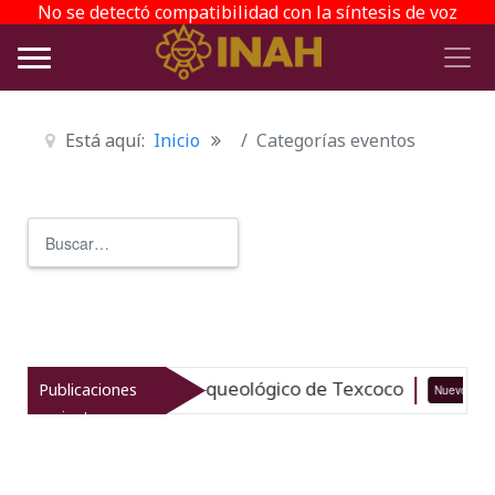
No se detectó compatibilidad con la síntesis de voz
Está aquí:
Inicio
Categorías eventos
Buscar
Type 2 or more characters for r
taliza el patrimonio arqueológico de Texcoco
Publicaciones
Nuevo
recientes