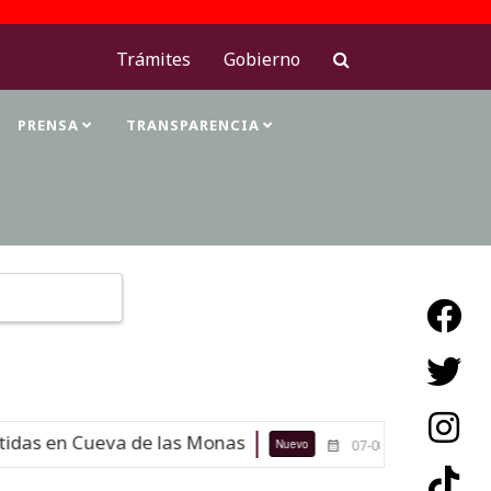
Trámites
Gobierno
PRENSA
TRANSPARENCIA
Type 2 or more characters for results.
das en Cueva de las Monas
Maestras
Nuevo
07-08-26