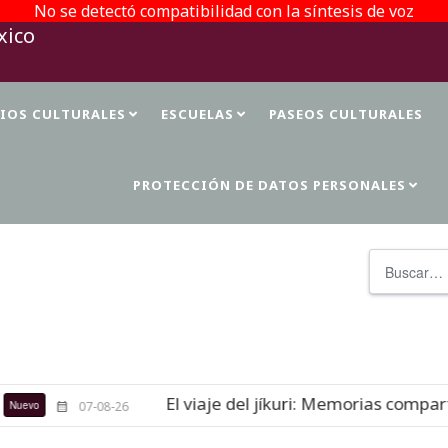
No se detectó compatibilidad con la síntesis de voz
TIOS CULTURALES
ESCUELAS
PASEOS CULTURALES
PROTECCIÓN DE DATOS PERSONALES
Buscar
El viaje del jíkuri: Memorias comparti
evo
07-08-26