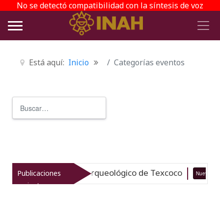
No se detectó compatibilidad con la síntesis de voz
Está aquí:
Inicio
Categorías eventos
Buscar
Type 2 or more characters for r
italiza el patrimonio arqueológico de Texcoco
Publicaciones
Nuevo
recientes