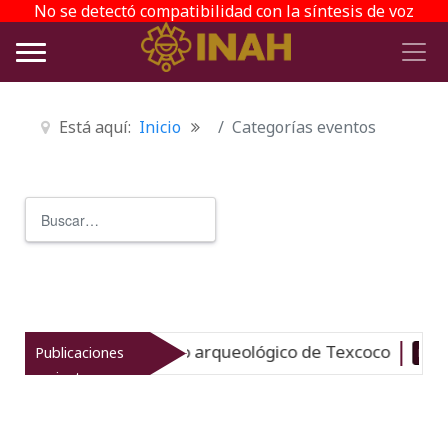
No se detectó compatibilidad con la síntesis de voz
Está aquí:
Inicio
Categorías eventos
Buscar
Type 2 or more characters for r
revitaliza el patrimonio arqueológico de Texcoco
Publicaciones
Nuevo
recientes