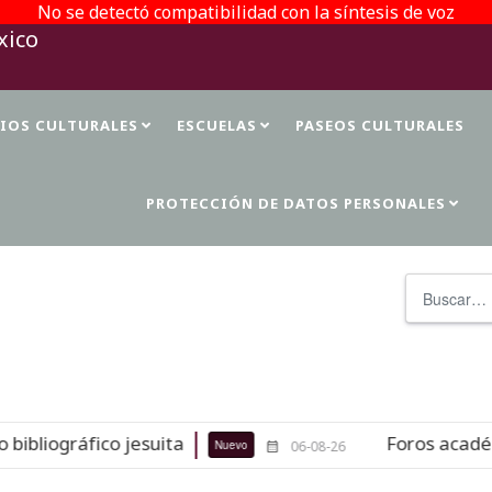
No se detectó compatibilidad con la síntesis de voz
TIOS CULTURALES
ESCUELAS
PASEOS CULTURALES
PROTECCIÓN DE DATOS PERSONALES
Buscar
liográfico jesuita
Foros académico
Nuevo
06-08-26