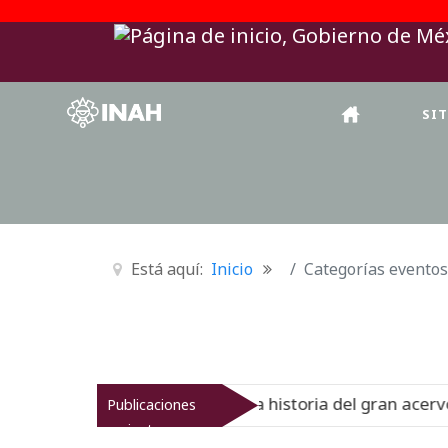
SI
Está aquí:
Inicio
Categorías eventos
nal del Virreinato muestra la historia del gran acervo bib
Publicaciones
recientes