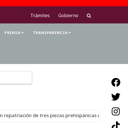
Trámites
Gobierno
PRENSA
TRANSPARENCIA
Type 2 or more characters for results.
epatriación de tres piezas prehispánicas desde Estados U