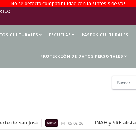
No se detectó compatibilidad con la síntesis de voz
TIOS CULTURALES
ESCUELAS
PASEOS CULTURALES
PROTECCIÓN DE DATOS PERSONALES
Buscar
 de San José
INAH y SRE alistan r
Nuevo
05-08-26