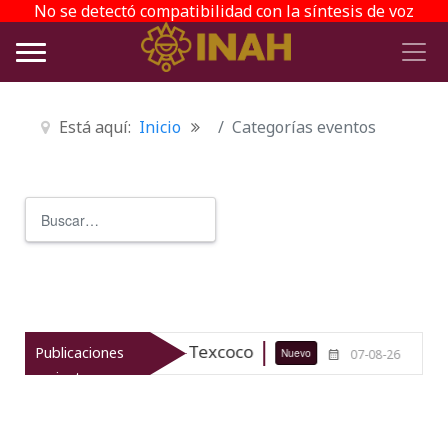
No se detectó compatibilidad con la síntesis de voz
Está aquí:
Inicio
Categorías eventos
Buscar
Type 2 or more characters for r
arqueológico de Texcoco
El viaje d
Publicaciones
Nuevo
07-08-26
recientes