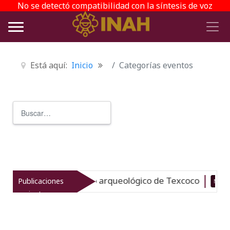
No se detectó compatibilidad con la síntesis de voz
Está aquí:
Inicio
Categorías eventos
Buscar
Type 2 or more characters for r
evitaliza el patrimonio arqueológico de Texcoco
Publicaciones
Nuevo
recientes