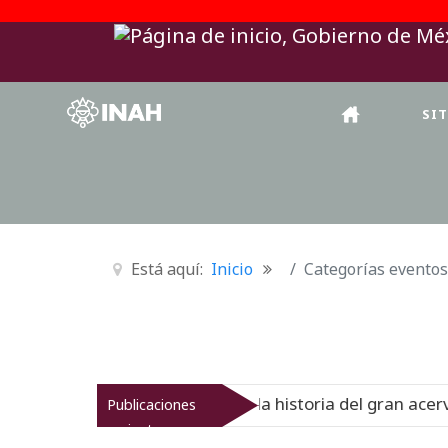
SI
Está aquí:
Inicio
Categorías eventos
onal del Virreinato muestra la historia del gran acervo bi
Publicaciones
recientes