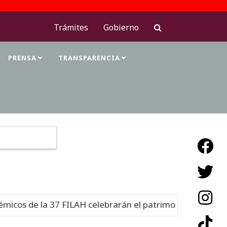
Trámites
Gobierno
PRENSA
TRANSPARENCIA
Type 2 or more characters for results.
os de la 37 FILAH celebrarán el patrimonio cultural
Nu