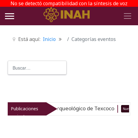
No se detectó compatibilidad con la síntesis de voz
Está aquí:
Inicio
Categorías eventos
Buscar
Type 2 or more characters for r
italiza el patrimonio arqueológico de Texcoco
Publicaciones
Nuevo
recientes