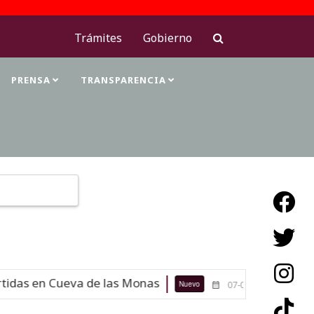
Trámites
Gobierno
PRENSA
TRANSPARENCIA
Type 2 or more characters for results.
das en Cueva de las Monas
Maestra
Nuevo
07-08-26