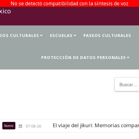
No se detectó compatibilidad con la síntesis de voz
TIOS CULTURALES
ESCUELAS
PASEOS CULTURALES
PROTECCIÓN DE DATOS PERSONALES
Buscar
El viaje del jíkuri: Memorias comparti
evo
07-08-26