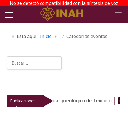
No se detectó compatibilidad con la síntesis de voz
Está aquí:
Inicio
Categorías eventos
Buscar
Type 2 or more characters for r
revitaliza el patrimonio arqueológico de Texcoco
Publicaciones
Nuevo
recientes