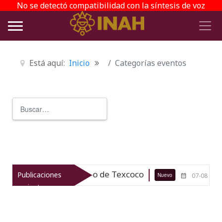
No se detectó compatibilidad con la síntesis de voz
Está aquí:
Inicio
Categorías eventos
Buscar
Type 2 or more characters for r
 patrimonio arqueológico de Texcoco
Publicaciones
Nuevo
07-08-26
recientes