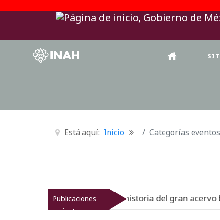
SI
Está aquí:
Inicio
Categorías eventos
al del Virreinato muestra la historia del gran acervo bibl
Publicaciones
recientes