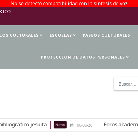
No se detectó compatibilidad con la síntesis de voz
TIOS CULTURALES
ESCUELAS
PASEOS CULTURALES
PROTECCIÓN DE DATOS PERSONALES
Buscar
iográfico jesuita
Foros académicos
Nuevo
06-08-26