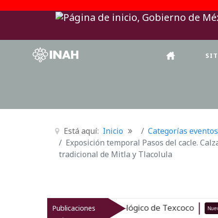
SI
Está aquí:
Inicio
Categorías eventos
Exposición temporal Pasos del cacle. Calz
tradicional de Mitla y Tlacolula
a el patrimonio arqueológico de Texcoco
Publicaciones
Nuevo
07-08-2