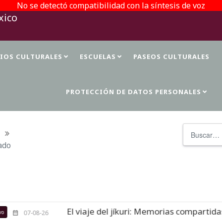
No se detectó compatibilidad con la síntesis de voz
TIOS CULTURALES
ESCUELAS
PASEOS CULTURALES
PROTECCIÓN DE DATOS PERSONALES
Buscar
ado
El viaje del jíkuri: Memorias compartidas en Cueva
6