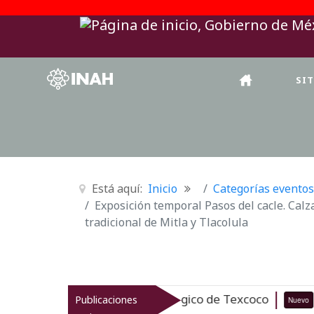
SI
Está aquí:
Inicio
Categorías eventos
Exposición temporal Pasos del cacle. Calz
tradicional de Mitla y Tlacolula
el patrimonio arqueológico de Texcoco
Publicaciones
Nuevo
07-08-26