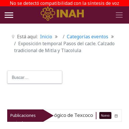
No se detectó compatibilidad con la síntesis de voz
Está aquí:
Inicio
Categorías eventos
Exposición temporal Pasos del cacle. Calzado
tradicional de Mitla y Tlacolula
Buscar
Type 2 or more characters for r
 el patrimonio arqueológico de Texcoco
Publicaciones
Nuevo
07-08-26
recientes