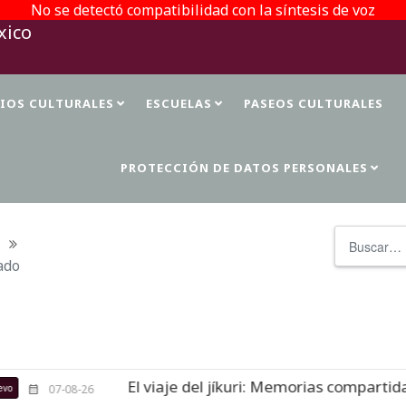
No se detectó compatibilidad con la síntesis de voz
TIOS CULTURALES
ESCUELAS
PASEOS CULTURALES
PROTECCIÓN DE DATOS PERSONALES
Buscar
ado
El viaje del jíkuri: Memorias compartidas en Cuev
-26