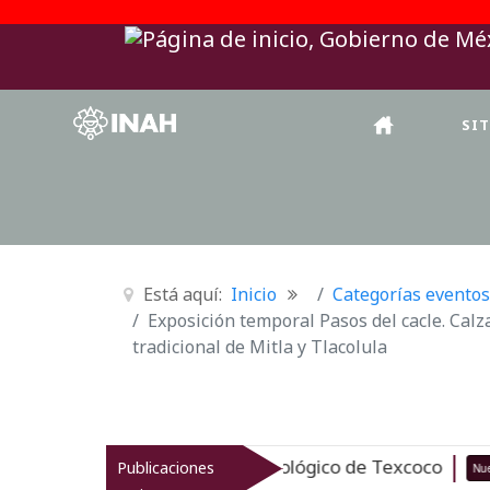
SI
Está aquí:
Inicio
Categorías eventos
Exposición temporal Pasos del cacle. Calz
tradicional de Mitla y Tlacolula
za el patrimonio arqueológico de Texcoco
Publicaciones
Nuevo
07-08