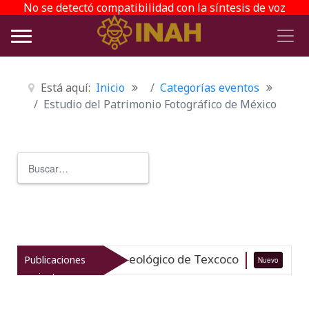
No se detectó compatibilidad con la síntesis de voz
Está aquí:
Inicio
Categorías eventos
Estudio del Patrimonio Fotográfico de México
Buscar
Type 2 or more characters for r
iza el patrimonio arqueológico de Texcoco
Publicaciones
Nuevo
07-0
recientes