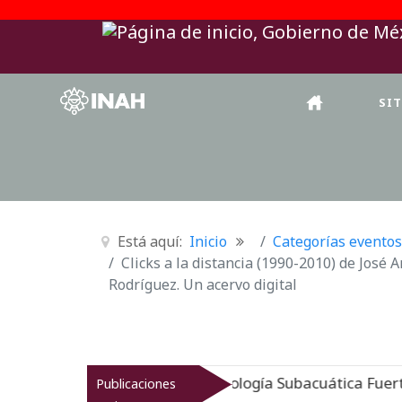
SI
Está aquí:
Inicio
Categorías eventos
Clicks a la distancia (1990-2010) de José 
Rodríguez. Un acervo digital
ido: Museo de Arqueología Subacuática Fuerte de San Jo
Publicaciones