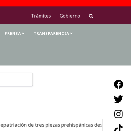
Trámites
Gobierno
PRENSA
TRANSPARENCIA
Type 2 or more characters for results.
 de tres piezas prehispánicas desde Estados Unidos
Nue