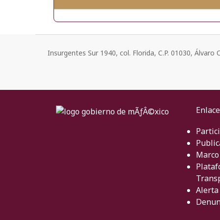
Insurgentes Sur 1940, col. Florida, C.P. 01030, Álvar
Enlace
Partic
Public
Marco 
Plataf
Trans
Alerta
Denun