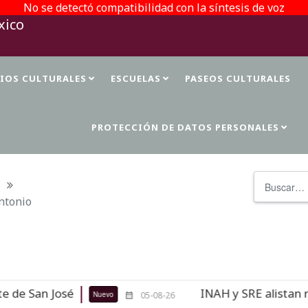
No se detectó compatibilidad con la síntesis de voz
TIOS CULTURALES
ESCUELAS
PASEOS CULTURALES
PROTECCIÓN DE DATOS PERSONALES
Buscar
Antonio
sé
INAH y SRE alistan repatriación
Nuevo
05-08-26