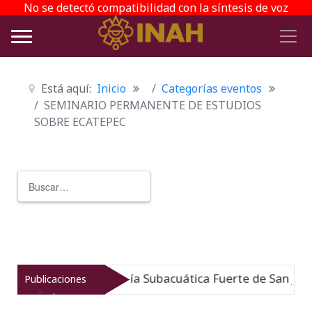
No se detectó compatibilidad con la síntesis de voz
Está aquí:
Inicio
Categorías eventos
SEMINARIO PERMANENTE DE ESTUDIOS
SOBRE ECATEPEC
Buscar
Type 2 or more characters for r
Museo de Arqueología Subacuática Fuerte de San José
Publicaciones
recientes