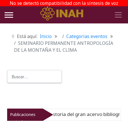
No se detectó compatibilidad con la síntesis de voz
Está aquí:
Inicio
Categorías eventos
SEMINARIO PERMANENTE ANTROPOLOGÍA
DE LA MONTAÑA Y EL CLIMA
Buscar
Type 2 or more characters for r
einato muestra la historia del gran acervo bibliográfico j
Publicaciones
recientes