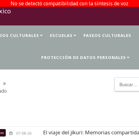
No se detectó compatibilidad con la síntesis de voz
TIOS CULTURALES
ESCUELAS
PASEOS CULTURALES
PROTECCIÓN DE DATOS PERSONALES
Buscar
ado
El viaje del jíkuri: Memorias compartidas en Cuev
-26