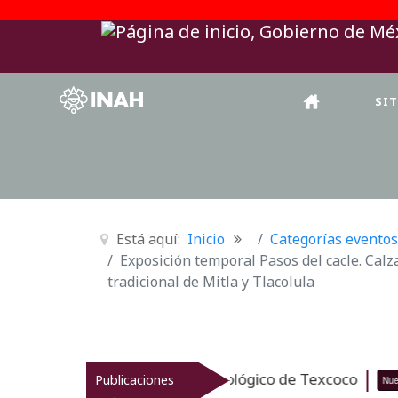
SI
Está aquí:
Inicio
Categorías eventos
Exposición temporal Pasos del cacle. Calz
tradicional de Mitla y Tlacolula
za el patrimonio arqueológico de Texcoco
Publicaciones
Nuevo
07-08