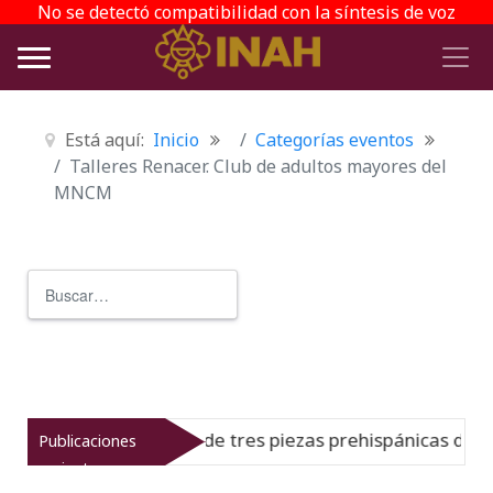
No se detectó compatibilidad con la síntesis de voz
Está aquí:
Inicio
Categorías eventos
Talleres Renacer. Club de adultos mayores del
MNCM
Buscar
Type 2 or more characters for r
alistan repatriación de tres piezas prehispánicas desde 
Publicaciones
recientes