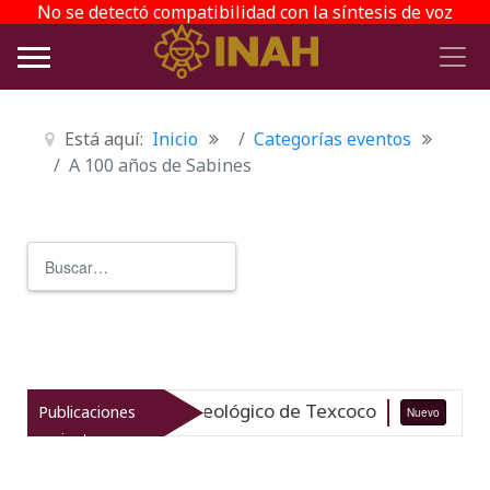
No se detectó compatibilidad con la síntesis de voz
Está aquí:
Inicio
Categorías eventos
A 100 años de Sabines
Buscar
Type 2 or more characters for r
iza el patrimonio arqueológico de Texcoco
Publicaciones
Nuevo
07-
recientes