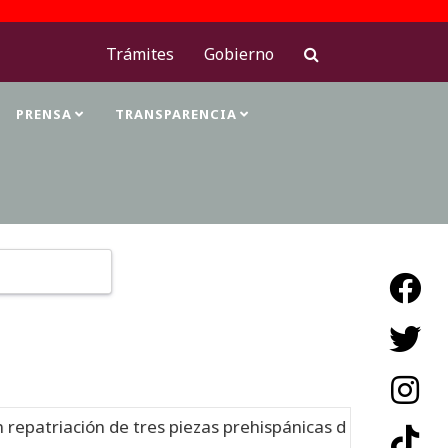
Trámites
Gobierno
PRENSA
TRANSPARENCIA
Type 2 or more characters for results.
patriación de tres piezas prehispánicas desde Estados Un