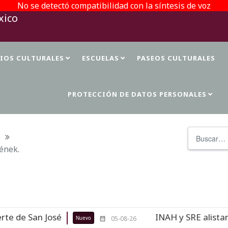
No se detectó compatibilidad con la síntesis de voz
TIOS CULTURALES
ESCUELAS
PASEOS CULTURALES
PROTECCIÓN DE DATOS PERSONALES
Buscar
ének.
de San José
INAH y SRE alistan re
Nuevo
05-08-26