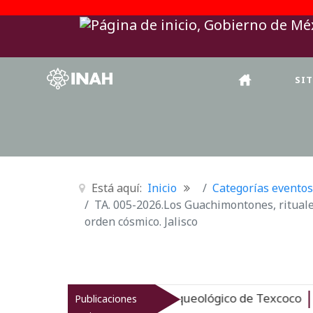
SI
Está aquí:
Inicio
Categorías eventos
TA. 005-2026.Los Guachimontones, rituale
orden cósmico. Jalisco
vitaliza el patrimonio arqueológico de Texcoco
Publicaciones
Nuevo