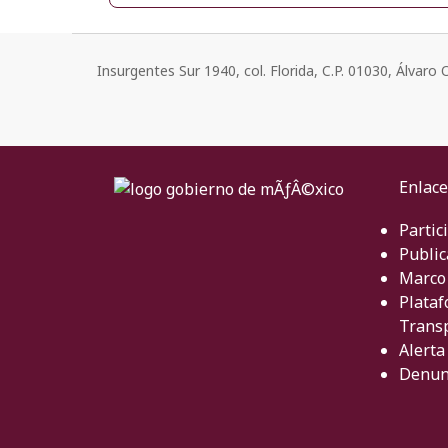
Insurgentes Sur 1940, col. Florida, C.P. 01030, Álvar
Enlace
Partic
Public
Marco 
Plataf
Trans
Alerta
Denun