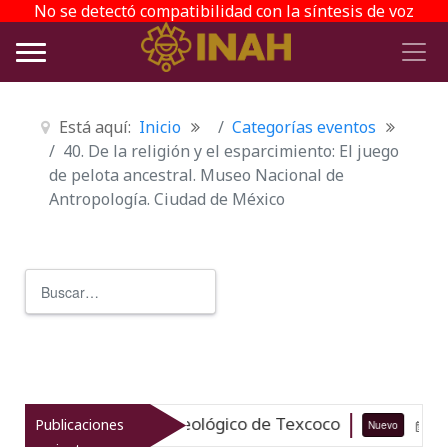
No se detectó compatibilidad con la síntesis de voz
Está aquí:
Inicio
Categorías eventos
40. De la religión y el esparcimiento: El juego
de pelota ancestral. Museo Nacional de
Antropología. Ciudad de México
Buscar
Type 2 or more characters for r
za el patrimonio arqueológico de Texcoco
Publicaciones
Nuevo
07-08