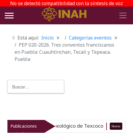
No se detectó compatibilidad con la síntesis de voz
Está aquí:
Inicio
Categorías eventos
PEP 020-2026. Tres conventos franciscanos
en Puebla: Cuauhtinchan, Tecali y Tepeaca.
Puebla
Buscar
Type 2 or more characters for r
iza el patrimonio arqueológico de Texcoco
Publicaciones
Nuevo
07-0