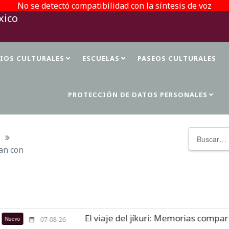
No se detectó compatibilidad con la síntesis de voz
TIOS CULTURALES
ESCUELAS
PASEOS CULTURALES
PROTECCIÓN DE DATOS PERSONALES
Buscar
tan con
El viaje del jíkuri: Memorias compartidas e
07-08-26