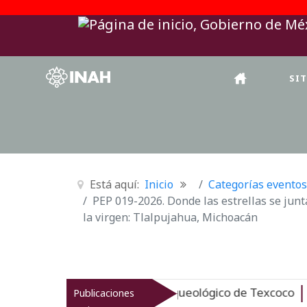
SI
Está aquí:
Inicio
Categorías eventos
PEP 019-2026. Donde las estrellas se jun
la virgen: Tlalpujahua, Michoacán
vitaliza el patrimonio arqueológico de Texcoco
Publicaciones
Nuevo