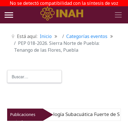
No se detectó compatibilidad con la síntesis de voz
Está aquí:
Inicio
Categorías eventos
PEP 018-2026. Sierra Norte de Puebla:
Tenango de las Flores, Puebla
Buscar
Type 2 or more characters for r
do: Museo de Arqueología Subacuática Fuerte de San Jos
Publicaciones
recientes