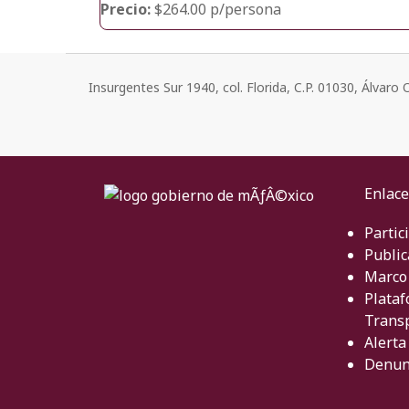
Precio:
$264.00 p/persona
Insurgentes Sur 1940, col. Florida, C.P. 01030, Álvar
Enlace
Partic
Public
Marco 
Plataf
Trans
Alerta
Denun