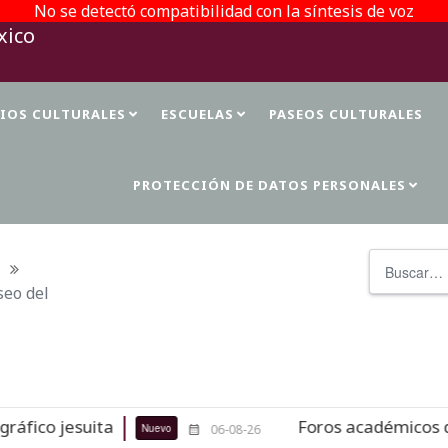
No se detectó compatibilidad con la síntesis de voz
TIOS CULTURALES
ESCUELAS
PASEOS CULTURALES
PROTECCIÓN DE DATOS PERSONALES
Buscar
seo del
suita
Foros académicos de la 37 FI
Nuevo
06-08-26