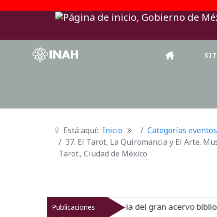
SI
Está aquí:
Inicio
Categorías eventos
37. El Tarot, La Quiromancia y El Arte. Mu
Tarot., Ciudad de México
inato muestra la historia del gran acervo bibliográfico je
Publicaciones