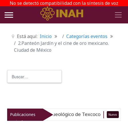
No se detectó compatibilidad con la síntesis de voz
Está aquí:
Inicio
Categorías eventos
2.Panteón Jardín y el cine de oro mexicano.
Ciudad de México
Buscar
Type 2 or more characters for r
liza el patrimonio arqueológico de Texcoco
Publicaciones
Nuevo
07-
recientes