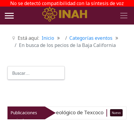
No se detectó compatibilidad con la síntesis de voz
Está aquí:
Inicio
Categorías eventos
En busca de los pecios de la Baja California
Buscar
Type 2 or more characters for r
iza el patrimonio arqueológico de Texcoco
Publicaciones
Nuevo
07-0
recientes