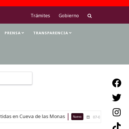
Trámites
Gobierno
PRENSA
TRANSPARENCIA
Type 2 or more characters for results.
en Cueva de las Monas
Maestras de
Nuevo
07-08-26