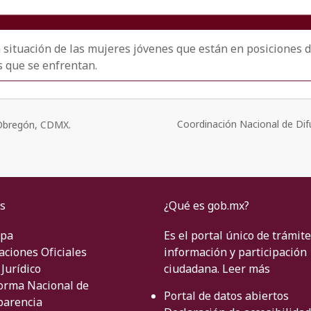
la situación de las mujeres jóvenes que están en posiciones
as que se enfrentan.
Coordinación Nacional de Dif
o Obregón, CDMX.
s
¿Qué es gob.mx?
ipa
Es el portal único de trámite
aciones Oficiales
información y participación
Jurídico
ciudadana.
Leer más
orma Nacional de
Portal de datos abiertos
parencia