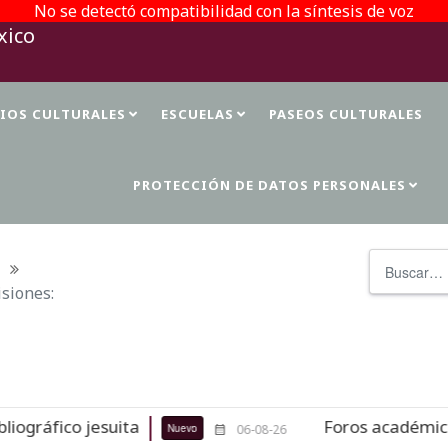
No se detectó compatibilidad con la síntesis de voz
TIOS CULTURALES
ESCUELAS
PASEOS CULTURALES
PROTECCIÓN DE DATOS PERSONALES
Buscar
isiones:
 jesuita
Foros académicos de la 37
Nuevo
06-08-26