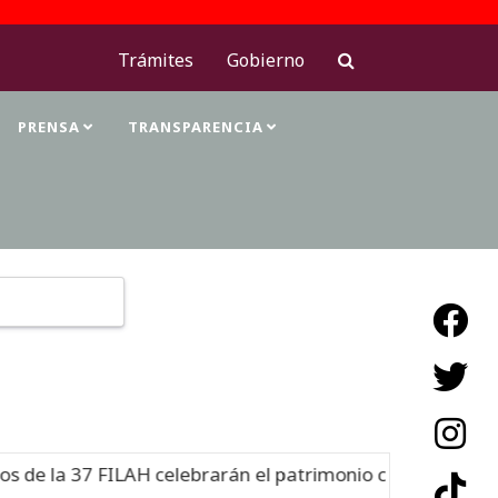
Trámites
Gobierno
PRENSA
TRANSPARENCIA
Type 2 or more characters for results.
 FILAH celebrarán el patrimonio cultural
Nuevo
06-0