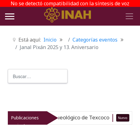
No se detectó compatibilidad con la síntesis de voz
Está aquí:
Inicio
Categorías eventos
Janal Pixán 2025 y 13. Aniversario
Buscar
Type 2 or more characters for r
liza el patrimonio arqueológico de Texcoco
Publicaciones
Nuevo
07-
recientes