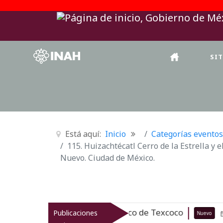
SI
Está aquí:
Inicio
Categorías eventos
115. Huizachtécatl Cerro de la Estrella y 
Nuevo. Ciudad de México.
a el patrimonio arqueológico de Texcoco
Publicaciones
Nuevo
07-08-2