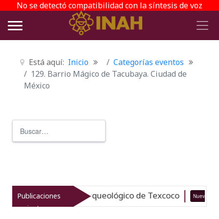
No se detectó compatibilidad con la síntesis de voz
Está aquí:
Inicio
Categorías eventos
129. Barrio Mágico de Tacubaya. Ciudad de
México
Buscar
Type 2 or more characters for r
taliza el patrimonio arqueológico de Texcoco
Publicaciones
Nuevo
0
recientes