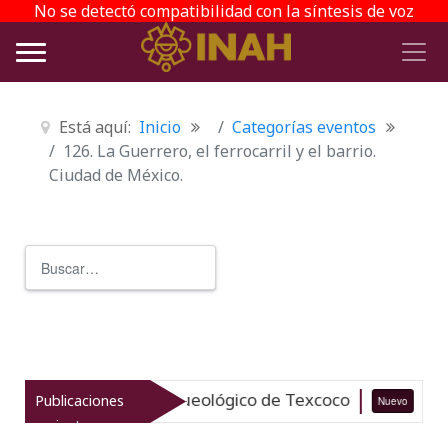
No se detectó compatibilidad con la síntesis de voz
Está aquí:
Inicio
Categorías eventos
126. La Guerrero, el ferrocarril y el barrio.
Ciudad de México.
Buscar
Type 2 or more characters for r
iza el patrimonio arqueológico de Texcoco
Publicaciones
Nuevo
07-
recientes