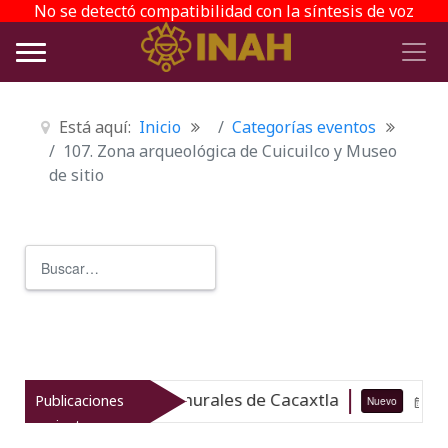
No se detectó compatibilidad con la síntesis de voz
Está aquí:
Inicio
Categorías eventos
107. Zona arqueológica de Cuicuilco y Museo
de sitio
Buscar
Type 2 or more characters for r
itorea las pinturas murales de Cacaxtla
Publicaciones
Nuevo
10-08
recientes