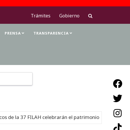
Trámites
Gobierno
PRENSA
TRANSPARENCIA
Type 2 or more characters for results.
 FILAH celebrarán el patrimonio cultural
Nuevo
06-08