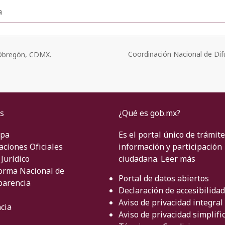
a
Coordinación Nacional de Dif
o Obregón, CDMX.
s
¿Qué es gob.mx?
ipa
Es el portal único de trámite
aciones Oficiales
información y participación
Jurídico
ciudadana.
Leer más
orma Nacional de
Portal de datos abiertos
parencia
Declaración de accesibilidad
Aviso de privacidad integral
cia
Aviso de privacidad simplifi