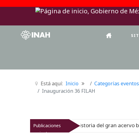
SI
Está aquí:
Inicio
Categorías eventos
Inauguración 36 FILAH
rreinato muestra la historia del gran acervo bibliográfico
Publicaciones
recientes