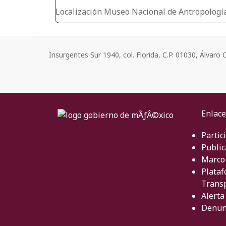
Localización
Museo Nacional de Antropologí
Insurgentes Sur 1940, col. Florida, C.P. 01030, Álvar
Enlace
Partic
Public
Marco 
Plataf
Trans
Alerta
Denun