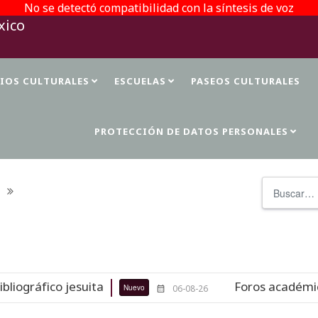
No se detectó compatibilidad con la síntesis de voz
TIOS CULTURALES
ESCUELAS
PASEOS CULTURALES
PROTECCIÓN DE DATOS PERSONALES
Buscar
 jesuita
Foros académicos de la 37
Nuevo
06-08-26