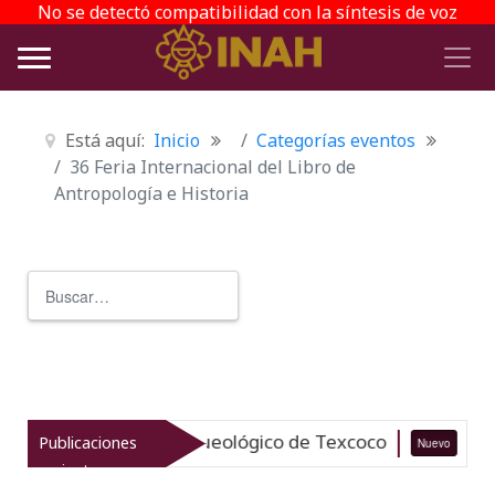
No se detectó compatibilidad con la síntesis de voz
Está aquí:
Inicio
Categorías eventos
36 Feria Internacional del Libro de
Antropología e Historia
Buscar
Type 2 or more characters for r
liza el patrimonio arqueológico de Texcoco
Publicaciones
Nuevo
07-
recientes