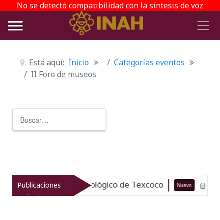
No se detectó compatibilidad con la síntesis de voz
Está aquí:
Inicio
Categorías eventos
II Foro de museos
Buscar
Type 2 or more characters for r
za el patrimonio arqueológico de Texcoco
Publicaciones
Nuevo
07-08-
recientes